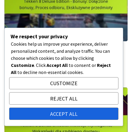
We respect your privacy
Cookies help us improve your experience, deliver
Tekken 8 Deluxe Edition – Bonusy:
personalized content, and analyze traffic. You can
Dołączone bonusy, Proces odbioru,
choose which cookies to allow by clicking
Ekskluzywne przedmioty
Customize
. Click
Accept All
to consent or
Reject
All
to decline non-essential cookies.
05/03/2026
CUSTOMIZE
REJECT ALL
ACCEPT ALL