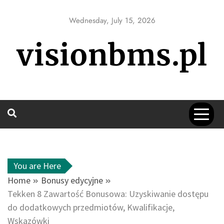
Skip
to
Wednesday, July 15, 2026
content
visionbms.pl
You are Here
Home
Bonusy edycyjne
Tekken 8 Zawartość Bonusowa: Uzyskiwanie dostępu
do dodatkowych przedmiotów, Kwalifikacje,
Wskazówki