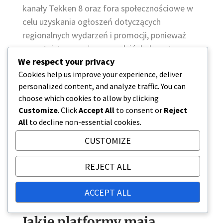
kanały Tekken 8 oraz fora społecznościowe w
celu uzyskania ogłoszeń dotyczących
regionalnych wydarzeń i promocji, ponieważ
uczestnictwo może prowadzić do bogatszego
We respect your privacy
doświadczenia z gry i potencjalnych przewag
Cookies help us improve your experience, deliver
konkurencyjnych.
personalized content, and analyze traffic. You can
choose which cookies to allow by clicking
Customize
. Click
Accept All
to consent or
Reject
All
to decline non-essential cookies.
CUSTOMIZE
REJECT ALL
ACCEPT ALL
Jakie platformy mają